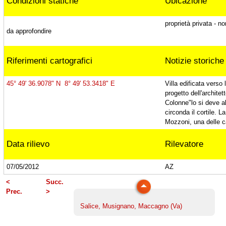
Condizioni statiche
Ubicazione
Faggi di Villa Leonardi, Ternate (Va)
proprietà privata - n
da approfondire
Tiglio europeo, Ternate (Va)
Riferimenti cartografici
Notizie storiche
Tiglio plathyphyllos, Ternate (Va)
45° 49' 36.9078" N 8° 49' 53.3418" E
Villa edificata verso 
progetto dell'architet
Colonne"lo si deve al
circonda il cortile. L
Cedro di Villa Borromeo, Viggiù (Va)
Mozzoni, una delle ca
Data rilievo
Rilevatore
Platano di Punta Lavello, Brezzo di Bedero
07/05/2012
AZ
(Va)
<
Succ.
Prec.
>
Salice, Musignano, Maccagno (Va)