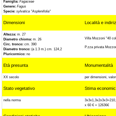
Famiglia:
Fagaceae
Genere:
Fagus
Specie:
sylvatica "Asplenifolia"
Ippocastano di Villa Fonteviva, Luino (Va)
Dimensioni
Località e indiri
Altezza:
m. 27
Cedri deodara, Ternate (Va)
Villa Mozzoni "40 co
Diametro chioma:
m. 26
Circ. tronco:
cm. 390
P.zza privata Mozzon
Diametro tronco:
(a 1.3 m.) cm. 124,2
Pluricormico:
no
Lecci di Villa Leonardi, Ternate (Va)
Età presunta
Monumentalità
Cedri del libano, Ternate (Va)
XX secolo
per dimensioni, valor
Stato vegetativo
Stima economic
Cedro dell'Atlante di Villa Leonardi, Ternate
(Va)
nella norma
3x3x1,3x2x3x3=210,
x 60 € = 12636€