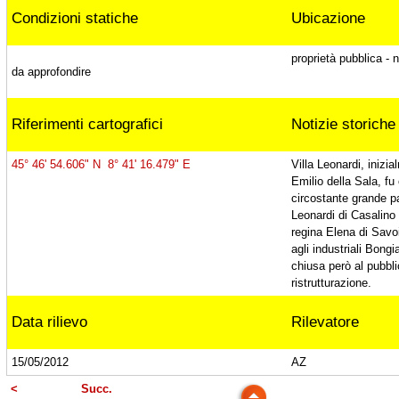
(Va)
Condizioni statiche
Ubicazione
proprietà pubblica - 
da approfondire
Faggi di Villa Leonardi, Ternate (Va)
Riferimenti cartografici
Notizie storiche
Tiglio europeo, Ternate (Va)
45° 46' 54.606" N 8° 41' 16.479" E
Villa Leonardi, inizia
Emilio della Sala, fu 
circostante grande pa
Tiglio plathyphyllos, Ternate (Va)
Leonardi di Casalino
regina Elena di Savoi
agli industriali Bong
chiusa però al pubbli
Cedro di Villa Borromeo, Viggiù (Va)
ristrutturazione.
Data rilievo
Rilevatore
Platano di Punta Lavello, Brezzo di Bedero
15/05/2012
AZ
(Va)
<
Succ.