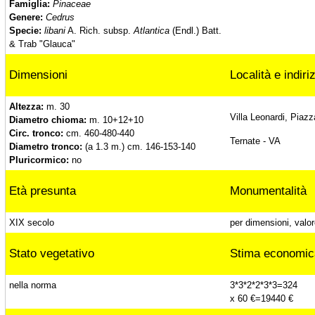
Famiglia:
Pinaceae
Genere:
Cedrus
Ippocastano, Taino (Va)
Specie:
libani
A. Rich. subsp.
Atlantica
(Endl.) Batt.
& Trab "Glauca"
Carpino di Villa Fonteviva, Luino (Va)
Dimensioni
Località e indiri
Ippocastano di Villa Fonteviva, Luino (Va)
Altezza:
m. 30
Villa Leonardi, Piazz
Diametro chioma:
m. 10+12+10
Circ. tronco:
cm. 460-480-440
Ternate - VA
Diametro tronco:
(a 1.3 m.) cm. 146-153-140
Cedri deodara, Ternate (Va)
Pluricormico:
no
Età presunta
Monumentalità
Lecci di Villa Leonardi, Ternate (Va)
XIX secolo
per dimensioni, valor
Stato vegetativo
Stima economic
Cedri del libano, Ternate (Va)
nella norma
3*3*2*2*3*3=324
x 60 €=19440 €
Cedro dell'Atlante di Villa Leonardi, Ternate