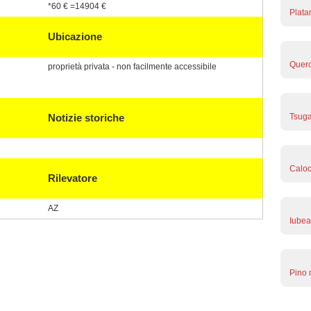
*60 € =14904 €
Plata
Ubicazione
Querc
proprietà privata - non facilmente accessibile
Notizie storiche
Tsuga
Caloc
Rilevatore
AZ
Iubea
Pino 