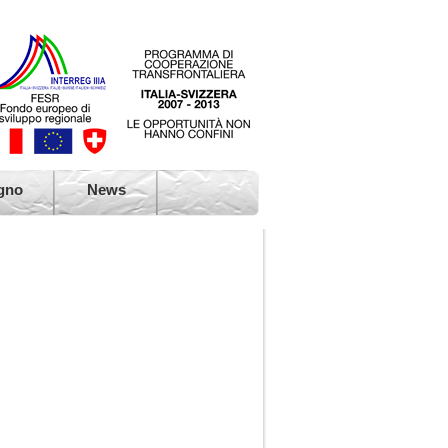
 dell'Atlante di Villa Leonardi, Ternate
 di Villa Leonardi, Ternate (Va)
gno
News
o europeo, Ternate (Va)
o plathyphyllos, Ternate (Va)
 di Villa Borromeo, Viggiù (Va)
no di Punta Lavello, Brezzo di Bedero (Va)