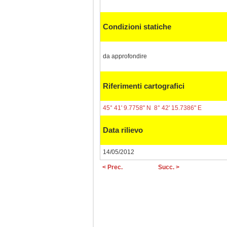
Condizioni statiche
da approfondire
Riferimenti cartografici
45° 41' 9.7758" N 8° 42' 15.7386" E
Data rilievo
14/05/2012
< Prec.
Succ. >