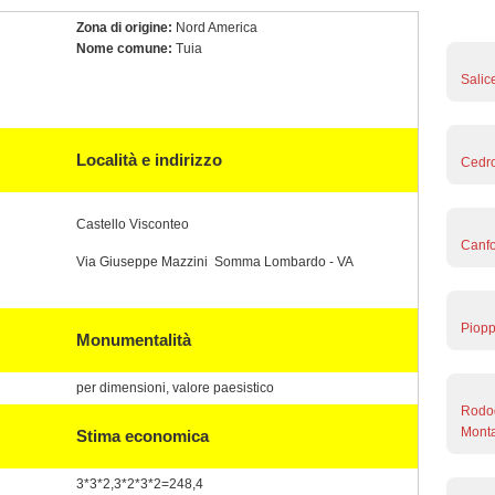
Zona di origine:
Nord America
Nome comune:
Tuia
Salic
Località e indirizzo
Cedro
Castello Visconteo
Canfo
Via Giuseppe Mazzini Somma Lombardo - VA
Piopp
Monumentalità
per dimensioni, valore paesistico
Rodod
Monta
Stima economica
3*3*2,3*2*3*2=248,4