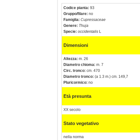
Codice pianta:
93
Gruppo/filare:
no
Famiglia:
Cupressaceae
Genere:
Thuja
Specie:
occidentalis
L
Dimensioni
Altezza:
m. 26
Diametro chioma:
m. 7
Circ. tronco:
cm. 470
Diametro tronco:
(a 1.3 m.) cm. 149,7
Pluricormico:
no
Età presunta
XX secolo
Stato vegetativo
nella norma