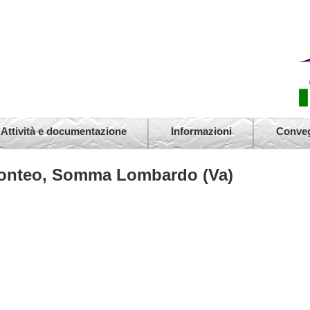
Cedro
(Va)
Faggi
Attività e documentazione
Informazioni
Conve
Tigli
sconteo, Somma Lombardo (Va)
Tigli
Cedro
Plata