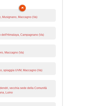
e, Musignano, Maccagno (Va)
 dell'Himalaya, Campagnano (Va)
ro, Maccagno (Va)
o, spiaggia UVM, Maccagno (Va)
endri, vecchia sede della Comunità
na, Luino