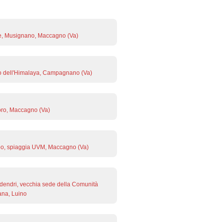
e, Musignano, Maccagno (Va)
 dell'Himalaya, Campagnano (Va)
ro, Maccagno (Va)
o, spiaggia UVM, Maccagno (Va)
endri, vecchia sede della Comunità
na, Luino