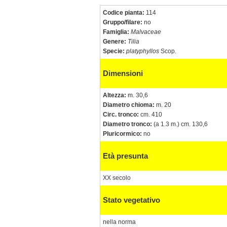
Codice pianta:
114
Gruppo/filare:
no
Famiglia:
Malvaceae
Genere:
Tilia
Specie:
platyphyllos
Scop.
Dimensioni
Altezza:
m. 30,6
Diametro chioma:
m. 20
Circ. tronco:
cm. 410
Diametro tronco:
(a 1.3 m.) cm. 130,6
Pluricormico:
no
Età presunta
XX secolo
Stato vegetativo
nella norma