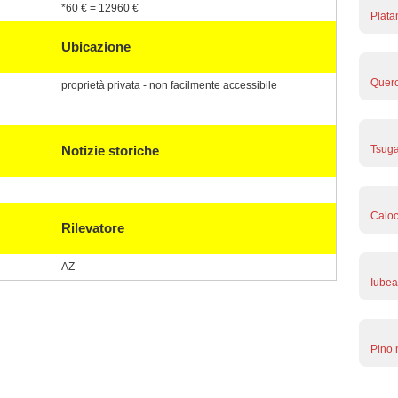
*60 € = 12960 €
Plata
Ubicazione
Querc
proprietà privata - non facilmente accessibile
Notizie storiche
Tsuga
Caloc
Rilevatore
AZ
Iubea
Pino 