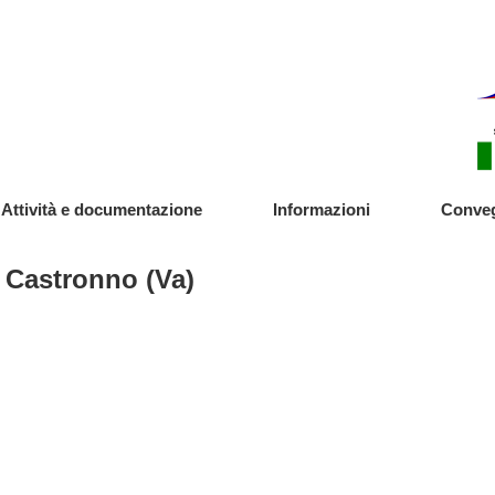
Cedro
(Va)
Faggi
Attività e documentazione
Informazioni
Conve
Tigli
 Castronno (Va)
Tigli
Cedro
Plata