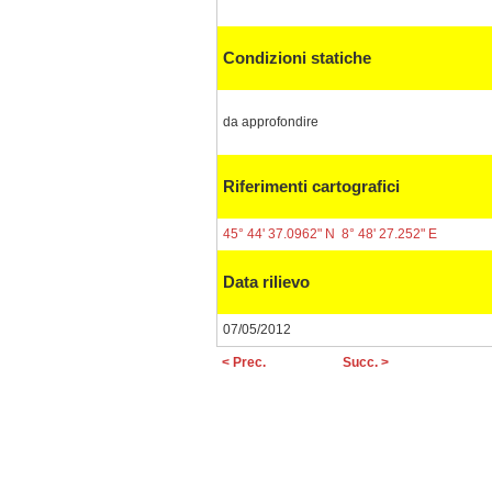
Condizioni statiche
da approfondire
Riferimenti cartografici
45° 44' 37.0962" N 8° 48' 27.252" E
Data rilievo
07/05/2012
< Prec.
Succ. >