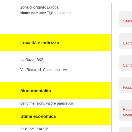
Zona di origine:
Europa
Nome comune:
Tiglio nostrano
Salic
Località e indirizzo
Cedro
La Gazza B&B
Canfo
Via Roma 14, Castronno - VA
Piopp
Monumentalità
per dimensioni, valore paesistico
Rodod
Monta
Stima economica
3*3*2*2*2*3=216