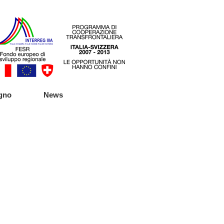
 dell'Atlante di Villa Leonardi, Ternate
 di Villa Leonardi, Ternate (Va)
gno
News
o europeo, Ternate (Va)
o plathyphyllos, Ternate (Va)
 di Villa Borromeo, Viggiù (Va)
no di Punta Lavello, Brezzo di Bedero (Va)