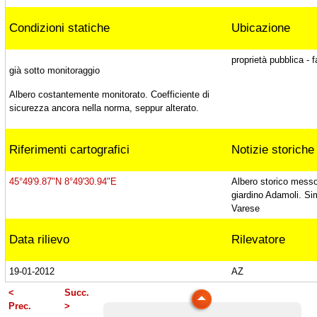
Condizioni statiche
Ubicazione
Faggi di Villa Leonardi, Ternate (Va)
proprietà pubblica - 
già sotto monitoraggio
Albero costantemente monitorato. Coefficiente di
Tiglio europeo, Ternate (Va)
sicurezza ancora nella norma, seppur alterato.
Riferimenti cartografici
Notizie storiche
Tiglio plathyphyllos, Ternate (Va)
45°49'9.87"N 8°49'30.94"E
Albero storico messo 
giardino Adamoli. Sim
Cedro di Villa Borromeo, Viggiù (Va)
Varese
Data rilievo
Rilevatore
Platano di Punta Lavello, Brezzo di Bedero
19-01-2012
AZ
(Va)
<
Succ.
Prec.
>