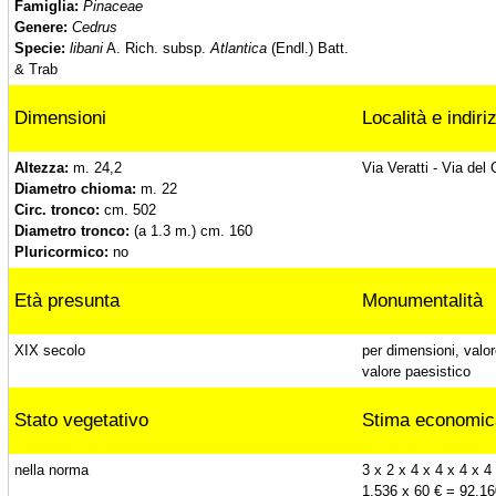
Famiglia:
Pinaceae
Ippocastano, Taino (Va)
Genere:
Cedrus
Specie:
libani
A. Rich. subsp.
Atlantica
(Endl.) Batt.
Carpino di Villa Fonteviva, Luino (Va)
& Trab
Dimensioni
Località e indiri
Ippocastano di Villa Fonteviva, Luino (Va)
Altezza:
m. 24,2
Via Veratti - Via del 
Diametro chioma:
m. 22
Circ. tronco:
cm. 502
Cedri deodara, Ternate (Va)
Diametro tronco:
(a 1.3 m.) cm. 160
Pluricormico:
no
Età presunta
Lecci di Villa Leonardi, Ternate (Va)
Monumentalità
XIX secolo
per dimensioni, valor
valore paesistico
Cedri del libano, Ternate (Va)
Stato vegetativo
Stima economic
Cedro dell'Atlante di Villa Leonardi, Ternate
nella norma
3 x 2 x 4 x 4 x 4 x 4
(Va)
1.536 x 60 € = 92.16