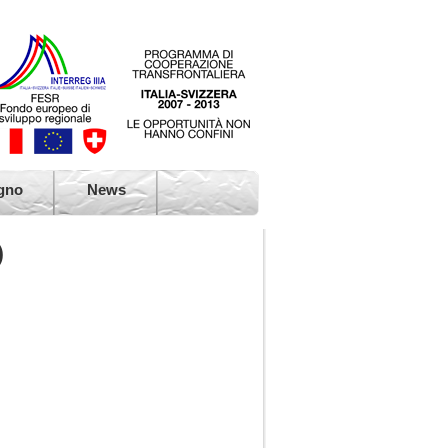
 dell'Atlante di Villa Leonardi, Ternate
 di Villa Leonardi, Ternate (Va)
gno
News
o europeo, Ternate (Va)
)
o plathyphyllos, Ternate (Va)
 di Villa Borromeo, Viggiù (Va)
no di Punta Lavello, Brezzo di Bedero (Va)