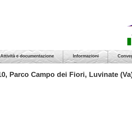
Cedro
(Va)
Faggi
Attività e documentazione
Informazioni
Conve
Tigli
10, Parco Campo dei Fiori, Luvinate (Va
Tigli
Cedro
Plata