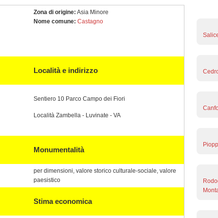
Zona di origine:
Asia Minore
Nome comune:
Castagno
Salic
Località e indirizzo
Cedro
Sentiero 10 Parco Campo dei Fiori
Canfo
Località Zambella - Luvinate - VA
Piopp
Monumentalità
per dimensioni, valore storico culturale-sociale, valore
paesistico
Rodod
Monta
Stima economica