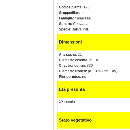
Codice pianta:
120
Gruppo/filare:
no
Famiglia:
Fagaceae
Genere:
Castanea
Specie:
sativa
Mill.
Dimensioni
Altezza:
m. 21
Diametro chioma:
m. 10
Circ. tronco:
cm. 330
Diametro tronco:
(a 1.3 m.) cm. 105,1
Pluricormico:
no
Età presunta
XX secolo
Stato vegetativo