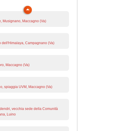
e, Musignano, Maccagno (Va)
 dell'Himalaya, Campagnano (Va)
ro, Maccagno (Va)
o, spiaggia UVM, Maccagno (Va)
endri, vecchia sede della Comunità
na, Luino