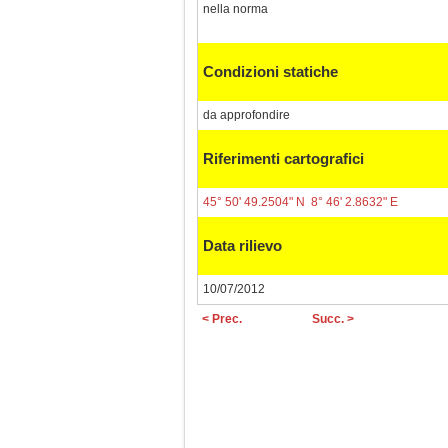
nella norma
Condizioni statiche
da approfondire
Riferimenti cartografici
45° 50' 49.2504" N 8° 46' 2.8632" E
Data rilievo
10/07/2012
< Prec.
Succ. >