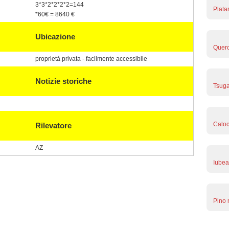
3*3*2*2*2*2=144
Plata
*60€ = 8640 €
Ubicazione
Querc
proprietà privata - facilmente accessibile
Notizie storiche
Tsuga
Caloc
Rilevatore
AZ
Iubea
Pino 