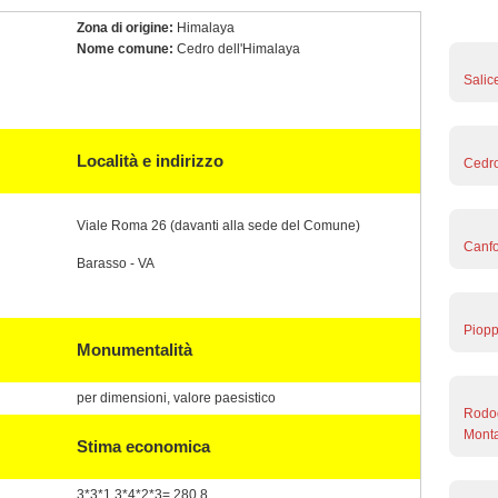
Zona di origine:
Himalaya
Nome comune:
Cedro dell'Himalaya
Salic
Località e indirizzo
Cedro
Viale Roma 26 (davanti alla sede del Comune)
Canfo
Barasso - VA
Piopp
Monumentalità
per dimensioni, valore paesistico
Rodod
Monta
Stima economica
3*3*1,3*4*2*3= 280,8