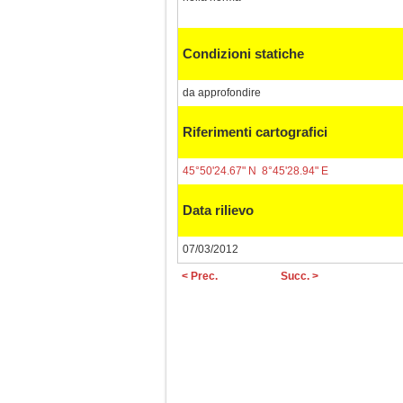
Condizioni statiche
da approfondire
Riferimenti cartografici
45°50'24.67" N 8°45'28.94" E
Data rilievo
07/03/2012
< Prec.
Succ. >