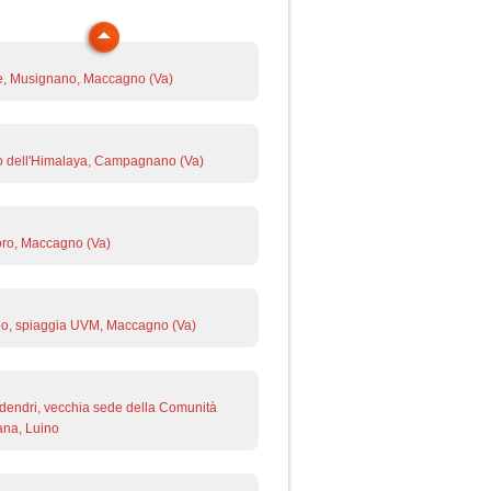
e, Musignano, Maccagno (Va)
 dell'Himalaya, Campagnano (Va)
ro, Maccagno (Va)
o, spiaggia UVM, Maccagno (Va)
endri, vecchia sede della Comunità
na, Luino