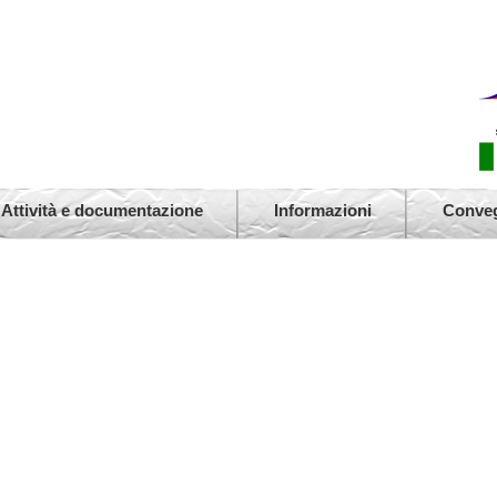
Cedro
(Va)
Faggi
Attività e documentazione
Informazioni
Conve
Tigli
Tigli
Cedro
Plata