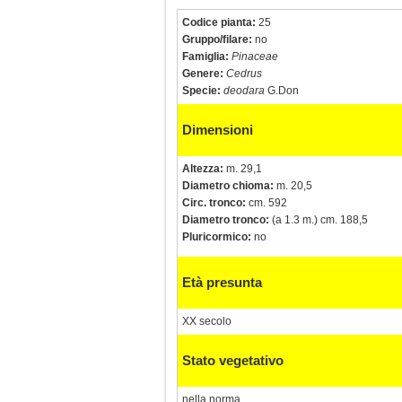
Codice pianta:
25
Gruppo/filare:
no
Famiglia:
Pinaceae
Genere:
Cedrus
Specie:
deodara
G.Don
Dimensioni
Altezza:
m. 29,1
Diametro chioma:
m. 20,5
Circ. tronco:
cm. 592
Diametro tronco:
(a 1.3 m.) cm. 188,5
Pluricormico:
no
Età presunta
XX secolo
Stato vegetativo
nella norma