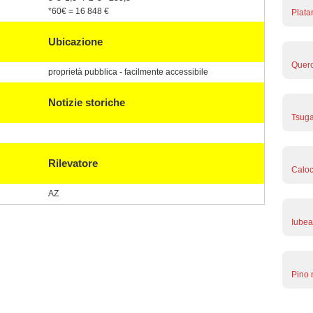
*60€ = 16 848 €
Plata
Ubicazione
Querc
proprietà pubblica - facilmente accessibile
Notizie storiche
Tsuga
Rilevatore
Caloc
AZ
Iubea
Pino 