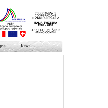
 dell'Atlante di Villa Leonardi, Ternate
 di Villa Leonardi, Ternate (Va)
gno
News
o europeo, Ternate (Va)
o plathyphyllos, Ternate (Va)
 di Villa Borromeo, Viggiù (Va)
no di Punta Lavello, Brezzo di Bedero (Va)