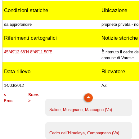
Condizioni statiche
Ubicazione
Tiglio europeo, Ternate (Va)
da approfondire
proprietà privata - n
Tiglio plathyphyllos, Ternate (Va)
Riferimenti cartografici
Notizie storiche
45°49'12.68''N 8°49'11.50''E
È ritenuto il cedro d
Cedro di Villa Borromeo, Viggiù (Va)
comune di Varese.
Data rilievo
Rilevatore
Platano di Punta Lavello, Brezzo di Bedero
14/03/2012
AZ
(Va)
<
Succ.
Prec.
>
Salice, Musignano, Maccagno (Va)
Cedro dell'Himalaya, Campagnano (Va)