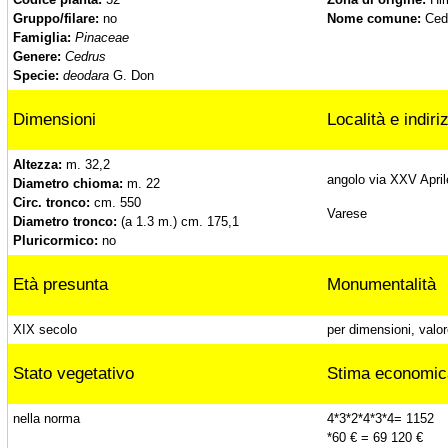
Ippocastano di Villa Fonteviva, Luino (Va)
Gruppo/filare:
no
Nome comune:
Cedr
Famiglia:
Pinaceae
Genere:
Cedrus
Specie:
deodara
G. Don
Cedri deodara, Ternate (Va)
Dimensioni
Località e indiri
Lecci di Villa Leonardi, Ternate (Va)
Altezza:
m. 32,2
angolo via XXV April
Diametro chioma:
m. 22
Circ. tronco:
cm. 550
Varese
Diametro tronco:
(a 1.3 m.) cm. 175,1
Cedri del libano, Ternate (Va)
Pluricormico:
no
Età presunta
Monumentalità
Cedro dell'Atlante di Villa Leonardi, Ternate
XIX secolo
per dimensioni, valor
(Va)
Stato vegetativo
Stima economic
Faggi di Villa Leonardi, Ternate (Va)
nella norma
4*3*2*4*3*4= 1152
*60 € = 69 120 €