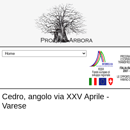
Sequoia di Punta Lavello, Brezzo di Bedero
(Va)
Castagno di Castel Veccana (Va)
Quercia di Cocquio Trevisago (Va)
Quercia di Villa Quassa, Ispra (Va)
Cedro, angolo via XXV Aprile -
Varese
Tiglio di Casa Don Guanella, Ispra (Va)