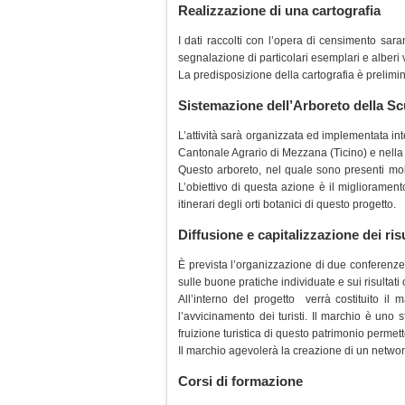
Realizzazione di una cartografia
I dati raccolti con l’opera di censimento saran
segnalazione di particolari esemplari e alberi 
La predisposizione della cartografia è prelimina
Sistemazione dell’Arboreto della S
L’attività sarà organizzata ed implementata int
Cantonale Agrario di Mezzana (Ticino) e nella r
Questo arboreto, nel quale sono presenti mol
L’obiettivo di questa azione è il miglioramen
itinerari degli orti botanici di questo progetto.
Diffusione e capitalizzazione dei risu
È prevista l’organizzazione di due conferenze, u
sulle buone pratiche individuate e sui risultati o
All’interno del progetto verrà costituito il 
l’avvicinamento dei turisti. Il marchio è uno
fruizione turistica di questo patrimonio permet
Il marchio agevolerà la creazione di un networ
Corsi di formazione