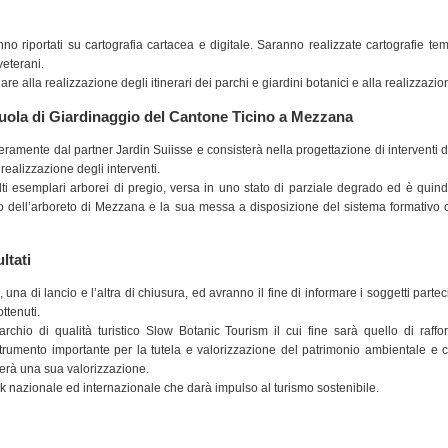
no riportati su cartografia cartacea e digitale. Saranno realizzate cartografie temat
veterani.
re alla realizzazione degli itinerari dei parchi e giardini botanici e alla realizzazio
cuola di Giardinaggio del Cantone Ticino a Mezzana
eramente dal partner Jardin Suiisse e consisterà nella progettazione di interventi di 
ealizzazione degli interventi.
ti esemplari arborei di pregio, versa in uno stato di parziale degrado ed è quin
to dell’arboreto di Mezzana e la sua messa a disposizione del sistema formativo can
ltati
na di lancio e l’altra di chiusura, ed avranno il fine di informare i soggetti partec
ttenuti.
marchio di qualità turistico Slow Botanic Tourism il cui fine sarà quello di raffor
 strumento importante per la tutela e valorizzazione del patrimonio ambientale e cu
terà una sua valorizzazione.
k nazionale ed internazionale che darà impulso al turismo sostenibile.