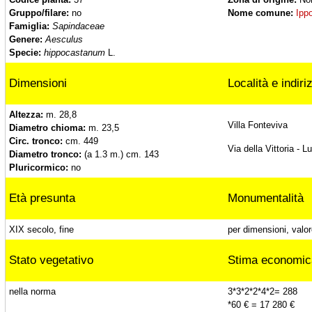
Gruppo/filare:
no
Nome comune:
Ipp
Carpino di Villa Fonteviva, Luino (Va)
Famiglia:
Sapindaceae
Genere:
Aesculus
Specie:
hippocastanum
L.
Ippocastano di Villa Fonteviva, Luino (Va)
Dimensioni
Località e indiri
Altezza:
m. 28,8
Cedri deodara, Ternate (Va)
Villa Fonteviva
Diametro chioma:
m. 23,5
Circ. tronco:
cm. 449
Via della Vittoria - L
Diametro tronco:
(a 1.3 m.) cm. 143
Pluricormico:
no
Lecci di Villa Leonardi, Ternate (Va)
Età presunta
Monumentalità
Cedri del libano, Ternate (Va)
XIX secolo, fine
per dimensioni, valor
Stato vegetativo
Stima economic
Cedro dell'Atlante di Villa Leonardi, Ternate
(Va)
nella norma
3*3*2*2*4*2= 288
*60 € = 17 280 €