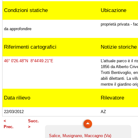
Condizioni statiche
Ubicazione
Faggi di Villa Leonardi, Ternate (Va)
proprietà privata - f
da approfondire
Tiglio europeo, Ternate (Va)
Riferimenti cartografici
Notizie storiche
Tiglio plathyphyllos, Ternate (Va)
46° 0'26.48"N 8°44'49.21"E
L'attuale parco è il r
1856 da Alberto Criv
Trotti Bentivoglio, e
abili dilettanti. La vi
Cedro di Villa Borromeo, Viggiù (Va)
mentre il giardino ori
Data rilievo
Rilevatore
Platano di Punta Lavello, Brezzo di Bedero
22/03/2012
AZ
(Va)
<
Succ.
Prec.
>
Salice, Musignano, Maccagno (Va)