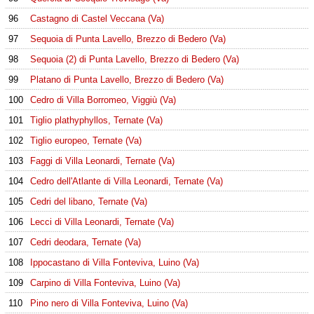
96
Castagno di Castel Veccana (Va)
97
Sequoia di Punta Lavello, Brezzo di Bedero (Va)
98
Sequoia (2) di Punta Lavello, Brezzo di Bedero (Va)
99
Platano di Punta Lavello, Brezzo di Bedero (Va)
100
Cedro di Villa Borromeo, Viggiù (Va)
101
Tiglio plathyphyllos, Ternate (Va)
102
Tiglio europeo, Ternate (Va)
103
Faggi di Villa Leonardi, Ternate (Va)
104
Cedro dell'Atlante di Villa Leonardi, Ternate (Va)
105
Cedri del libano, Ternate (Va)
106
Lecci di Villa Leonardi, Ternate (Va)
107
Cedri deodara, Ternate (Va)
108
Ippocastano di Villa Fonteviva, Luino (Va)
109
Carpino di Villa Fonteviva, Luino (Va)
110
Pino nero di Villa Fonteviva, Luino (Va)