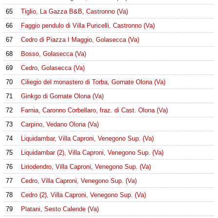
65
Tiglio, La Gazza B&B, Castronno (Va)
66
Faggio pendulo di Villa Puricelli, Castronno (Va)
67
Cedro di Piazza I Maggio, Golasecca (Va)
68
Bosso, Golasecca (Va)
69
Cedro, Golasecca (Va)
70
Ciliegio del monastero di Torba, Gornate Olona (Va)
71
Ginkgo di Gornate Olona (Va)
72
Farnia, Caronno Corbellaro, fraz. di Cast. Olona (Va)
73
Carpino, Vedano Olona (Va)
74
Liquidambar, Villa Caproni, Venegono Sup. (Va)
75
Liquidambar (2), Villa Caproni, Venegono Sup. (Va)
76
Liriodendro, Villa Caproni, Venegono Sup. (Va)
77
Cedro, Villa Caproni, Venegono Sup. (Va)
78
Cedro (2), Villa Caproni, Venegono Sup. (Va)
79
Platani, Sesto Calende (Va)