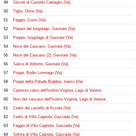
49
Glicine di Castello Cabiaglio (Va)
50
Tiglio, Orino (Va)
51
Faggio, Cuvio (Va)
52
Platani del lungolago, Gavirate (Va)
53
Pioppo, lungolago di Gavirate (Va)
54
Noce del Caucaso, Gavirate (Va)
55
Noce del Caucaso (2), Gavirate (Va)
56
Salice di Voltorre, Gavirate (Va)
57
Pioppi, Bodio Lomnago (Va)
58
Pioppi della Palude Brabbia, Inarzo (Va)
59
Cipresso calvo dell'Isolino Virginia, Lago di Varese
60
Noci del caucaso dell'Isolino Virginia, Lago di Varese
61
Cedro del castello di Azzate (Va)
62
Cedro di Villa Cagnola, Gazzada (Va)
63
Faggio di Villa Cagnola, Gazzada (Va)
64
Sofora di Villa Cagnola, Gazzada (Va)