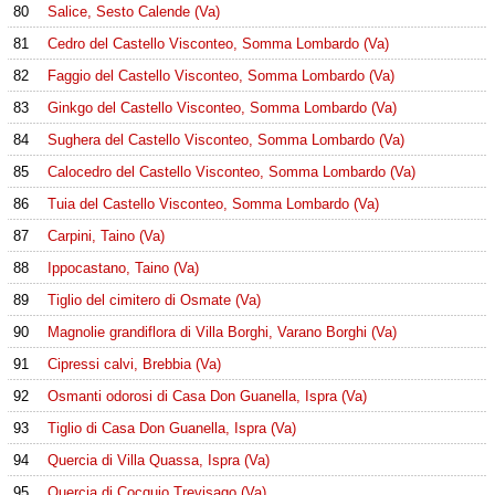
80
Salice, Sesto Calende (Va)
81
Cedro del Castello Visconteo, Somma Lombardo (Va)
82
Faggio del Castello Visconteo, Somma Lombardo (Va)
83
Ginkgo del Castello Visconteo, Somma Lombardo (Va)
84
Sughera del Castello Visconteo, Somma Lombardo (Va)
85
Calocedro del Castello Visconteo, Somma Lombardo (Va)
86
Tuia del Castello Visconteo, Somma Lombardo (Va)
87
Carpini, Taino (Va)
88
Ippocastano, Taino (Va)
89
Tiglio del cimitero di Osmate (Va)
90
Magnolie grandiflora di Villa Borghi, Varano Borghi (Va)
91
Cipressi calvi, Brebbia (Va)
92
Osmanti odorosi di Casa Don Guanella, Ispra (Va)
93
Tiglio di Casa Don Guanella, Ispra (Va)
94
Quercia di Villa Quassa, Ispra (Va)
95
Quercia di Cocquio Trevisago (Va)