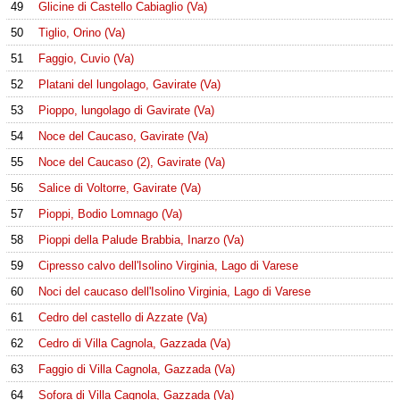
49
Glicine di Castello Cabiaglio (Va)
50
Tiglio, Orino (Va)
51
Faggio, Cuvio (Va)
52
Platani del lungolago, Gavirate (Va)
53
Pioppo, lungolago di Gavirate (Va)
54
Noce del Caucaso, Gavirate (Va)
55
Noce del Caucaso (2), Gavirate (Va)
56
Salice di Voltorre, Gavirate (Va)
57
Pioppi, Bodio Lomnago (Va)
58
Pioppi della Palude Brabbia, Inarzo (Va)
59
Cipresso calvo dell'Isolino Virginia, Lago di Varese
60
Noci del caucaso dell'Isolino Virginia, Lago di Varese
61
Cedro del castello di Azzate (Va)
62
Cedro di Villa Cagnola, Gazzada (Va)
63
Faggio di Villa Cagnola, Gazzada (Va)
64
Sofora di Villa Cagnola, Gazzada (Va)