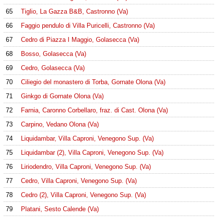
65
Tiglio, La Gazza B&B, Castronno (Va)
66
Faggio pendulo di Villa Puricelli, Castronno (Va)
67
Cedro di Piazza I Maggio, Golasecca (Va)
68
Bosso, Golasecca (Va)
69
Cedro, Golasecca (Va)
70
Ciliegio del monastero di Torba, Gornate Olona (Va)
71
Ginkgo di Gornate Olona (Va)
72
Farnia, Caronno Corbellaro, fraz. di Cast. Olona (Va)
73
Carpino, Vedano Olona (Va)
74
Liquidambar, Villa Caproni, Venegono Sup. (Va)
75
Liquidambar (2), Villa Caproni, Venegono Sup. (Va)
76
Liriodendro, Villa Caproni, Venegono Sup. (Va)
77
Cedro, Villa Caproni, Venegono Sup. (Va)
78
Cedro (2), Villa Caproni, Venegono Sup. (Va)
79
Platani, Sesto Calende (Va)