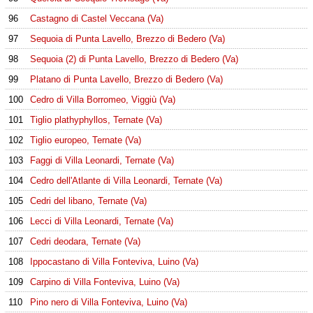
96
Castagno di Castel Veccana (Va)
97
Sequoia di Punta Lavello, Brezzo di Bedero (Va)
98
Sequoia (2) di Punta Lavello, Brezzo di Bedero (Va)
99
Platano di Punta Lavello, Brezzo di Bedero (Va)
100
Cedro di Villa Borromeo, Viggiù (Va)
101
Tiglio plathyphyllos, Ternate (Va)
102
Tiglio europeo, Ternate (Va)
103
Faggi di Villa Leonardi, Ternate (Va)
104
Cedro dell'Atlante di Villa Leonardi, Ternate (Va)
105
Cedri del libano, Ternate (Va)
106
Lecci di Villa Leonardi, Ternate (Va)
107
Cedri deodara, Ternate (Va)
108
Ippocastano di Villa Fonteviva, Luino (Va)
109
Carpino di Villa Fonteviva, Luino (Va)
110
Pino nero di Villa Fonteviva, Luino (Va)