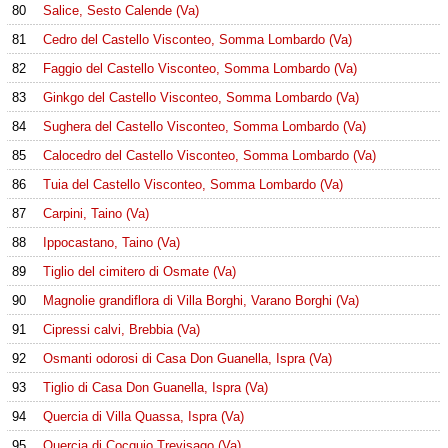
80
Salice, Sesto Calende (Va)
81
Cedro del Castello Visconteo, Somma Lombardo (Va)
82
Faggio del Castello Visconteo, Somma Lombardo (Va)
83
Ginkgo del Castello Visconteo, Somma Lombardo (Va)
84
Sughera del Castello Visconteo, Somma Lombardo (Va)
85
Calocedro del Castello Visconteo, Somma Lombardo (Va)
86
Tuia del Castello Visconteo, Somma Lombardo (Va)
87
Carpini, Taino (Va)
88
Ippocastano, Taino (Va)
89
Tiglio del cimitero di Osmate (Va)
90
Magnolie grandiflora di Villa Borghi, Varano Borghi (Va)
91
Cipressi calvi, Brebbia (Va)
92
Osmanti odorosi di Casa Don Guanella, Ispra (Va)
93
Tiglio di Casa Don Guanella, Ispra (Va)
94
Quercia di Villa Quassa, Ispra (Va)
95
Quercia di Cocquio Trevisago (Va)